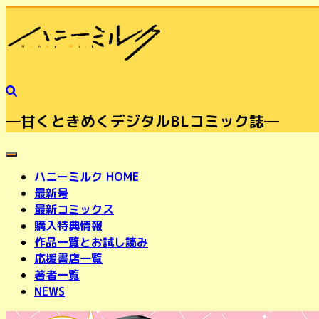
─甘くときめくデジタルBLコミック誌─
toggle navigation
ハニーミルク HOME
最新号
最新コミックス
購入特典情報
作品一覧とお試し読み
応援書店一覧
著者一覧
NEWS