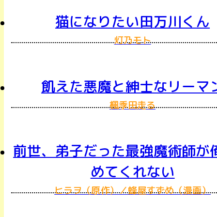
猫になりたい田万川くん
灯乃モト
飢えた悪魔と紳士なリーマ
楓季田走る
前世、弟子だった最強魔術師が
めてくれない
ヒラヲ（原作）／蜂屋すずめ（漫画）