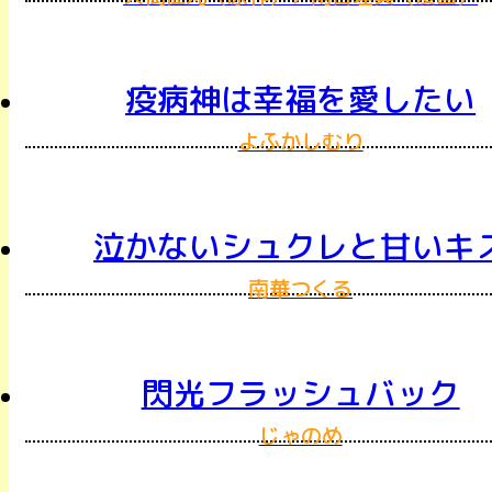
疫病神は幸福を愛したい
よふかしむり
泣かないシュクレと甘いキ
南華つくる
閃光フラッシュバック
じゃのめ