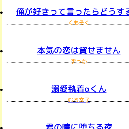
俺が好きって言ったらどうす
くもそく
本気の恋は貸せません
ずっか
溺愛執着αくん
むろ文子
君の瞳に堕ちる夜