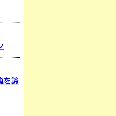
ン
俺を諦