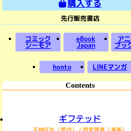
購入する
先行販売書店
コミック
eBook
アニ
シーモア
Japan
ブッ
honto
LINEマンガ
Contents
ギフテッド
天樹征丸（原作）／雨宮理真（漫画）