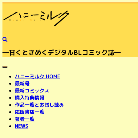
─甘くときめくデジタルBLコミック誌─
toggle navigation
ハニーミルク HOME
最新号
最新コミックス
購入特典情報
作品一覧とお試し読み
応援書店一覧
著者一覧
NEWS