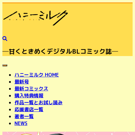
─甘くときめくデジタルBLコミック誌─
toggle navigation
ハニーミルク HOME
最新号
最新コミックス
購入特典情報
作品一覧とお試し読み
応援書店一覧
著者一覧
NEWS