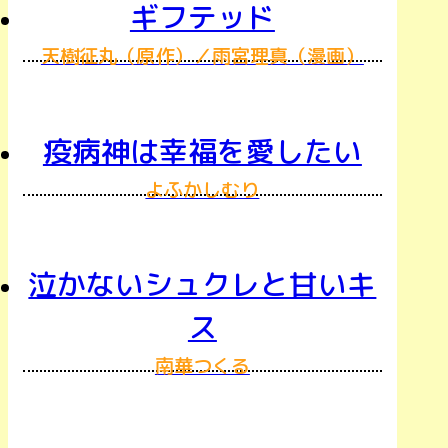
ギフテッド
天樹征丸（原作）／雨宮理真（漫画）
疫病神は幸福を愛したい
よふかしむり
泣かないシュクレと甘いキ
ス
南華つくる