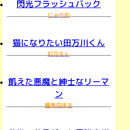
閃光フラッシュバック
じゃのめ
猫になりたい田万川くん
灯乃モト
飢えた悪魔と紳士なリーマ
ン
楓季田走る