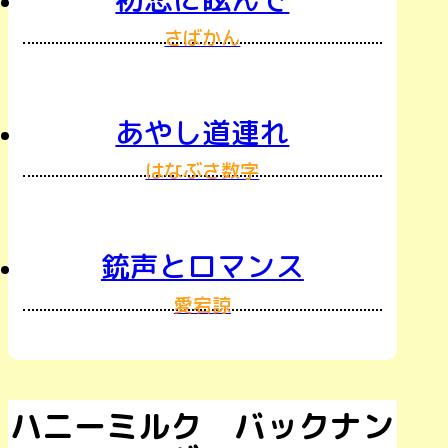
さばかん
あやし道連れ
はなぶさ数字
銃声とロマンス
愛宕諒
ハニーミルク バックナン