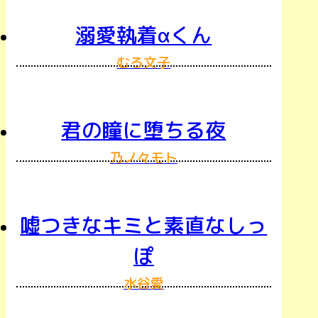
溺愛執着αくん
むろ文子
君の瞳に堕ちる夜
乃ノ々モト
嘘つきなキミと素直なしっ
ぽ
水谷愛