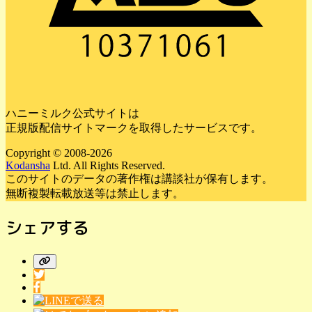
ハニーミルク公式サイトは
正規版配信サイトマークを取得したサービスです。
Copyright © 2008-2026
Kodansha
Ltd. All Rights Reserved.
このサイトのデータの著作権は講談社が保有します。
無断複製転載放送等は禁止します。
シェアする