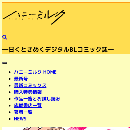
─甘くときめくデジタルBLコミック誌─
toggle navigation
ハニーミルク HOME
最新号
最新コミックス
購入特典情報
作品一覧とお試し読み
応援書店一覧
著者一覧
NEWS