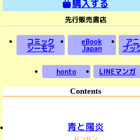
購入する
先行販売書店
コミック
eBook
アニ
シーモア
Japan
ブッ
honto
LINEマンガ
Contents
青と陽炎
ドンドン