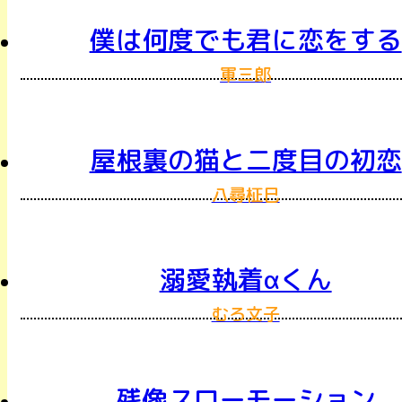
僕は何度でも君に恋をする
軍三郎
屋根裏の猫と二度目の初恋
八尋柾巳
溺愛執着αくん
むろ文子
残像スローモーション