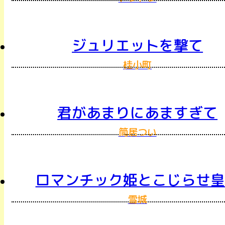
ジュリエットを撃て
桂小町
君があまりにあますぎて
筒居つい
ロマンチック姫とこじらせ皇
雪城