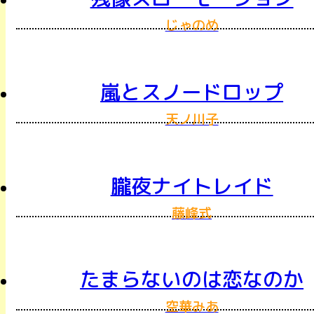
じゃのめ
嵐とスノードロップ
天ノ川子
朧夜ナイトレイド
藤峰式
たまらないのは恋なのか
空華みあ