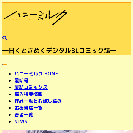
─甘くときめくデジタルBLコミック誌─
toggle navigation
ハニーミルク HOME
最新号
最新コミックス
購入特典情報
作品一覧とお試し読み
応援書店一覧
著者一覧
NEWS