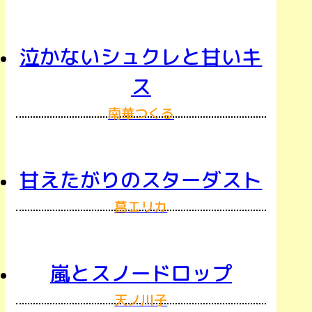
泣かないシュクレと甘いキ
ス
南華つくる
甘えたがりのスターダスト
菖エリカ
嵐とスノードロップ
天ノ川子