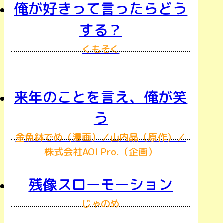
俺が好きって言ったらどう
する？
くもそく
来年のことを言え、俺が笑
う
金魚鉢でめ（漫画）／山内晶（原作）／
株式会社AOI Pro.（企画）
残像スローモーション
じゃのめ