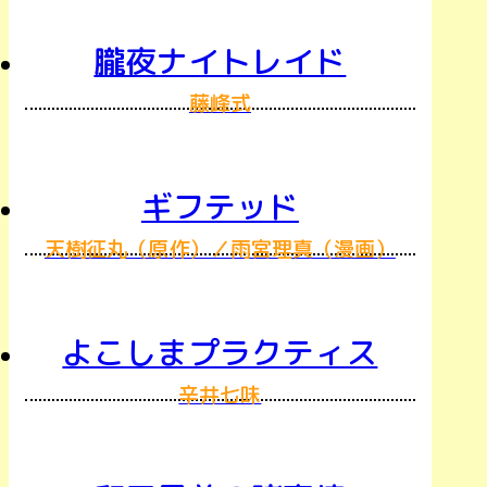
朧夜ナイトレイド
藤峰式
ギフテッド
天樹征丸（原作）／雨宮理真（漫画）
よこしまプラクティス
辛井七味