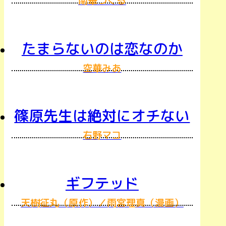
南華つくる
たまらないのは恋なのか
空華みあ
篠原先生は絶対にオチない
右野マコ
ギフテッド
天樹征丸（原作）／雨宮理真（漫画）