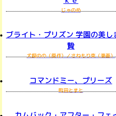
じゃのめ
ブライト・プリズン 学園の美し
贄
犬飼のの（原作）／さねもり束（漫画）
コマンドミー、プリーズ
町田とまと
カムバック・アフター・フェ