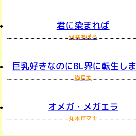
君に染まれば
河井あぽろ
巨乳好きなのにBL界に転生し
尚月地
オメガ・メガエラ
丸木戸マキ