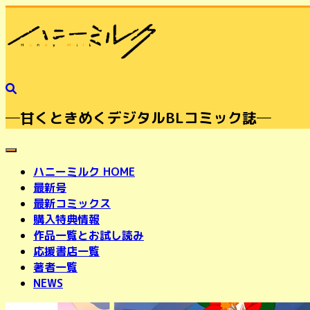
─甘くときめくデジタルBLコミック誌─
toggle navigation
ハニーミルク HOME
最新号
最新コミックス
購入特典情報
作品一覧とお試し読み
応援書店一覧
著者一覧
NEWS