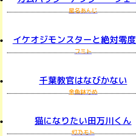
星名あんじ
イケオジモンスターと絶対零度
フミト
千葉教官はなびかない
金魚鉢でめ
猫になりたい田万川くん
灯乃モト