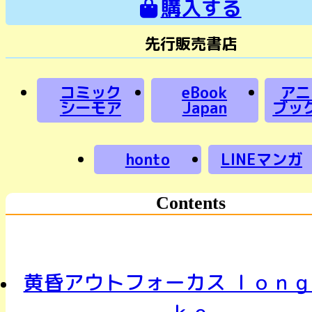
購入する
先行販売書店
コミック
eBook
アニ
シーモア
Japan
ブッ
honto
LINEマンガ
Contents
黄昏アウトフォーカス ｌｏｎｇ
ｋｅ