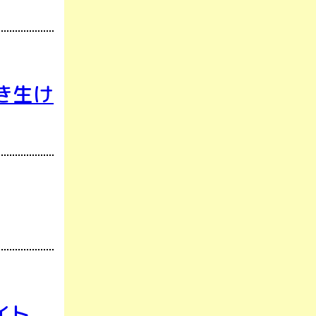
き生け
イト