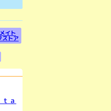
メイト
クストア
 ｔａ