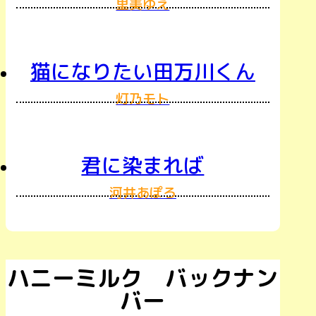
里美ゆえ
猫になりたい田万川くん
灯乃モト
君に染まれば
河井あぽろ
ハニーミルク バックナン
バー