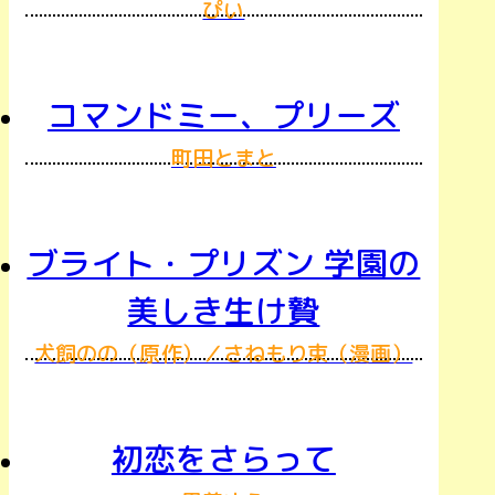
ぴい
コマンドミー、プリーズ
町田とまと
ブライト・プリズン 学園の
美しき生け贄
犬飼のの（原作）／さねもり束（漫画）
初恋をさらって