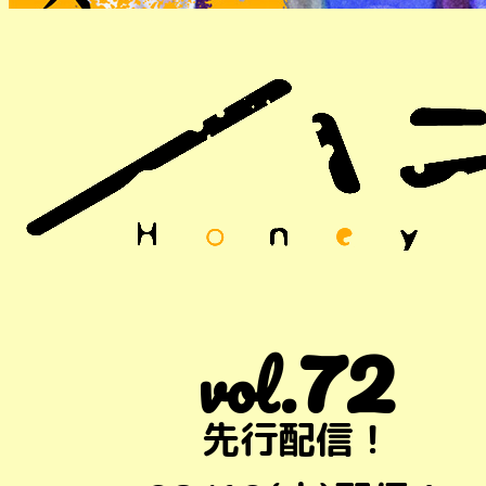
72
vol.
先行配信！