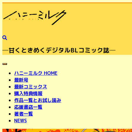
─甘くときめくデジタルBLコミック誌─
toggle navigation
ハニーミルク HOME
最新号
最新コミックス
購入特典情報
作品一覧とお試し読み
応援書店一覧
著者一覧
NEWS