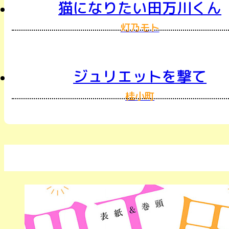
猫になりたい田万川くん
灯乃モト
ジュリエットを撃て
桂小町