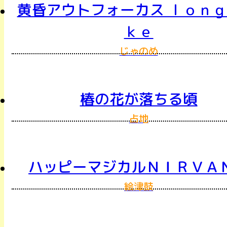
黄昏アウトフォーカス ｌｏｎｇ
ｋｅ
じゃのめ
椿の花が落ちる頃
占地
ハッピーマジカルＮＩＲＶＡ
絵津鼓