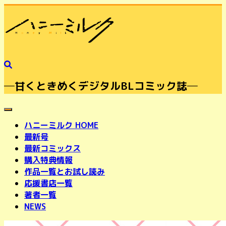
─甘くときめくデジタルBLコミック誌─
toggle navigation
ハニーミルク HOME
最新号
最新コミックス
購入特典情報
作品一覧とお試し読み
応援書店一覧
著者一覧
NEWS