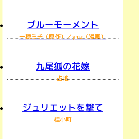
ブルーモーメント
一穂ミチ（原作）／ymz（漫画）
九尾狐の花嫁
占地
ジュリエットを撃て
桂小町