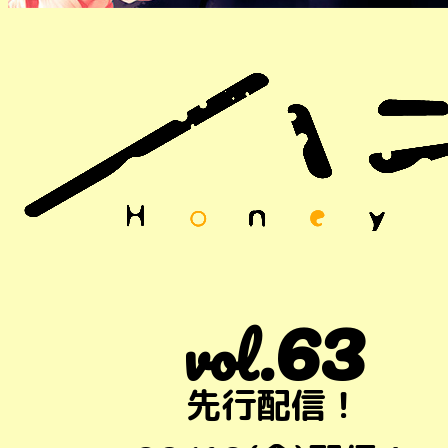
63
vol.
先行配信！