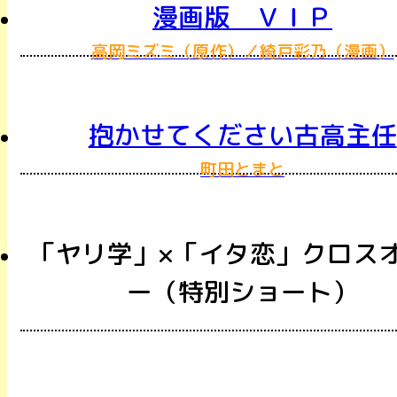
漫画版 ＶＩＰ
高岡ミズミ（原作）／綺戸彩乃（漫画）
抱かせてください古高主任
町田とまと
「ヤリ学」×「イタ恋」クロス
ー（特別ショート）