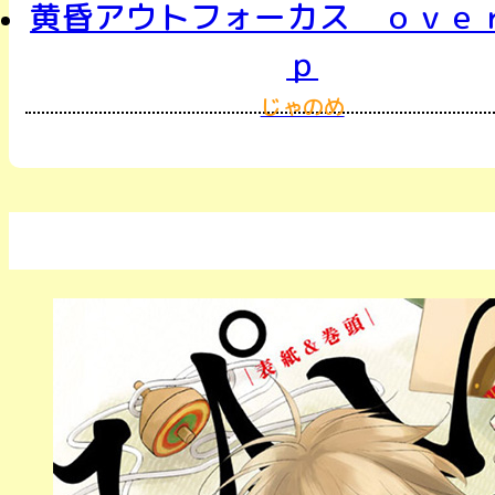
黄昏アウトフォーカス ｏｖｅ
ｐ
じゃのめ