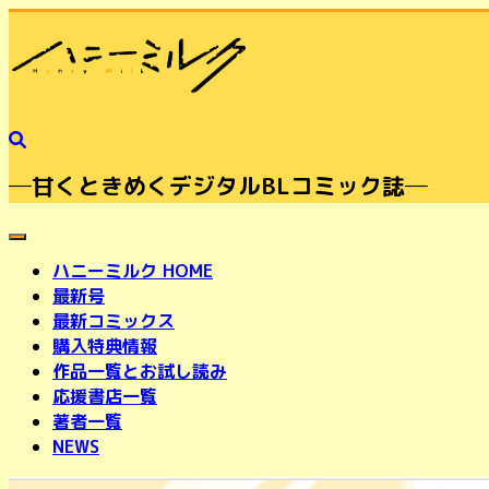
─甘くときめくデジタルBLコミック誌─
toggle navigation
ハニーミルク HOME
最新号
最新コミックス
購入特典情報
作品一覧とお試し読み
応援書店一覧
著者一覧
NEWS