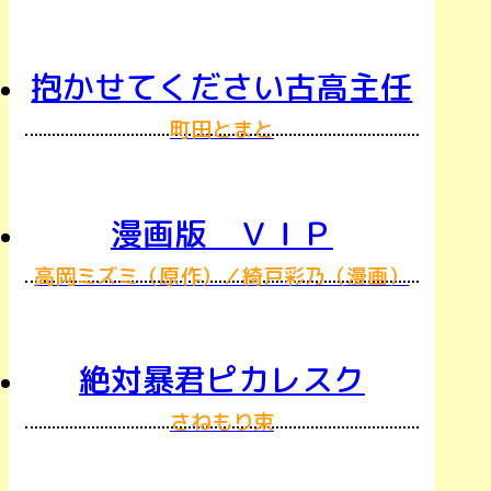
抱かせてください古高主任
町田とまと
漫画版 ＶＩＰ
高岡ミズミ（原作）／綺戸彩乃（漫画）
絶対暴君ピカレスク
さねもり束