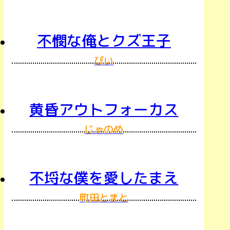
不憫な俺とクズ王子
ぴい
黄昏アウトフォーカス
じゃのめ
不埒な僕を愛したまえ
町田とまと