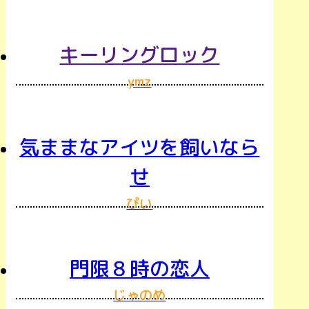
キーリングロック
ymz
気ままなアイツを飼いなら
せ
ぴい
門限８時の恋人
じゃのめ