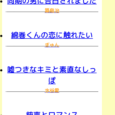
同期の男に告白されました
築島治
綿巻くんの恋に触れたい
ぎゅん
嘘つきなキミと素直なしっ
ぽ
水谷愛
銃声とロマンス