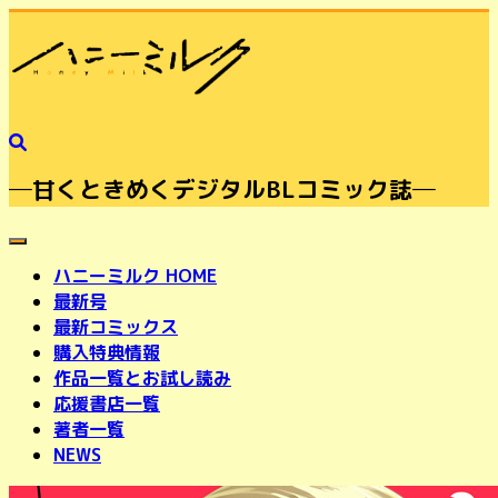
─甘くときめくデジタルBLコミック誌─
toggle navigation
ハニーミルク HOME
最新号
最新コミックス
購入特典情報
作品一覧とお試し読み
応援書店一覧
著者一覧
NEWS