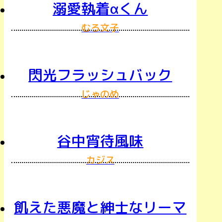
溺愛執着αくん
むろ文子
閃光フラッシュバック
じゃのめ
谷中宵待風味
カジス
飢えた悪魔と紳士なリーマ