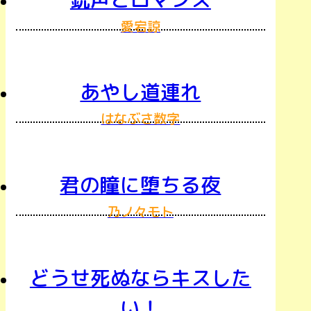
愛宕諒
あやし道連れ
はなぶさ数字
君の瞳に堕ちる夜
乃ノ々モト
どうせ死ぬならキスした
い！