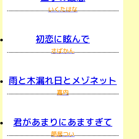
いくたはな
初恋に眩んで
さばかん
雨と木漏れ日とメゾネット
嘉内
君があまりにあますぎて
筒居つい