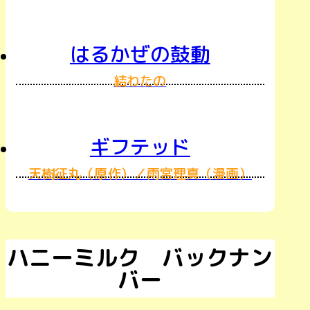
はるかぜの鼓動
結わたの
ギフテッド
天樹征丸（原作）／雨宮理真（漫画）
ハニーミルク バックナン
バー