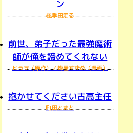
ン
楓季田走る
前世、弟子だった最強魔術
師が俺を諦めてくれない
ヒラヲ（原作）／蜂屋すずめ（漫画）
抱かせてください古高主任
町田とまと