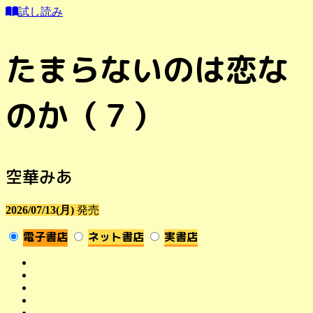
試し読み
たまらないのは恋な
のか（７）
空華みあ
2026/07/13(月)
発売
電子書店
ネット書店
実書店