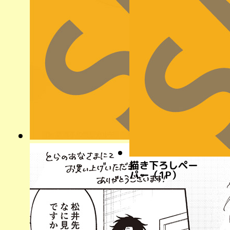
描き下ろしペー
パー（1P）