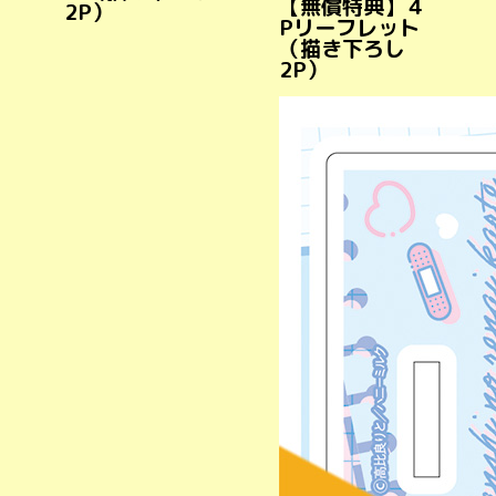
【無償特典】４
2P）
Pリーフレット
（描き下ろし
2P）