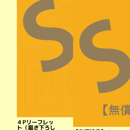
４Pリーフレッ
ト（描き下ろし