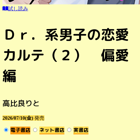
試し読み
Ｄｒ．系男子の恋愛
カルテ（２） 偏愛
編
高比良りと
2026/07/10(金)
発売
電子書店
ネット書店
実書店