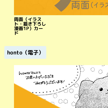
両面（イラス
ト・描き下ろし
漫画1P）カー
ド
honto（電子）