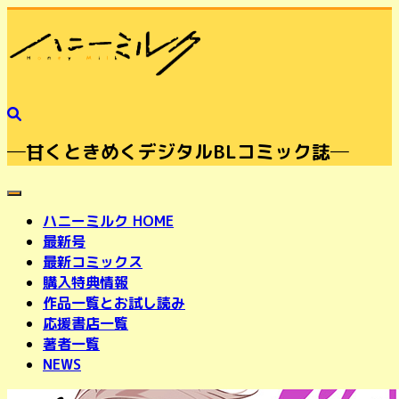
─甘くときめくデジタルBLコミック誌─
toggle navigation
ハニーミルク HOME
最新号
最新コミックス
購入特典情報
作品一覧とお試し読み
応援書店一覧
著者一覧
NEWS