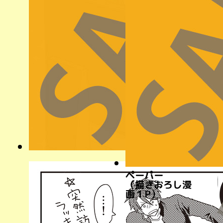
ペーパー
（描きおろし漫
画１P）