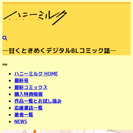
─甘くときめくデジタルBLコミック誌─
toggle navigation
ハニーミルク HOME
最新号
最新コミックス
購入特典情報
作品一覧とお試し読み
応援書店一覧
著者一覧
NEWS