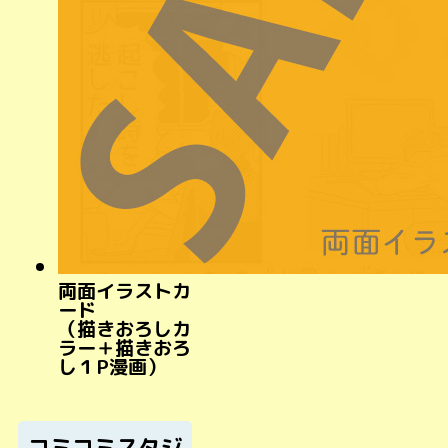
両面イラストカ
ード
（描きおろしカ
ラー＋描きおろ
し１P漫画）
コミコミスタジ