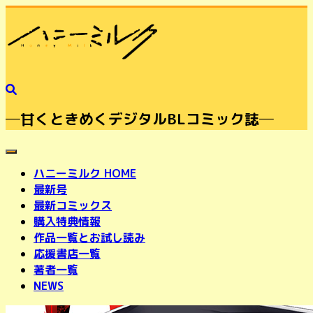
─甘くときめくデジタルBLコミック誌─
toggle navigation
ハニーミルク HOME
最新号
最新コミックス
購入特典情報
作品一覧とお試し読み
応援書店一覧
著者一覧
NEWS