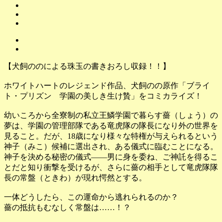
【犬飼ののによる珠玉の書きおろし収録！！】
ホワイトハートのレジェンド作品、犬飼のの原作「ブライ
ト・プリズン 学園の美しき生け贄」をコミカライズ！
幼いころから全寮制の私立王鱗学園で暮らす薔（しょう）の
夢は、学園の管理部隊である竜虎隊の隊長になり外の世界を
見ること。だが、18歳になり様々な特権が与えられるという
神子（みこ）候補に選出され、ある儀式に臨むことになる。
神子を決める秘密の儀式――男に身を委ね、ご神託を得るこ
とだと知り衝撃を受けるが、さらに薔の相手として竜虎隊隊
長の常盤（ときわ）が現れ愕然とする。
一体どうしたら、この運命から逃れられるのか？
薔の抵抗もむなしく常盤は……！？