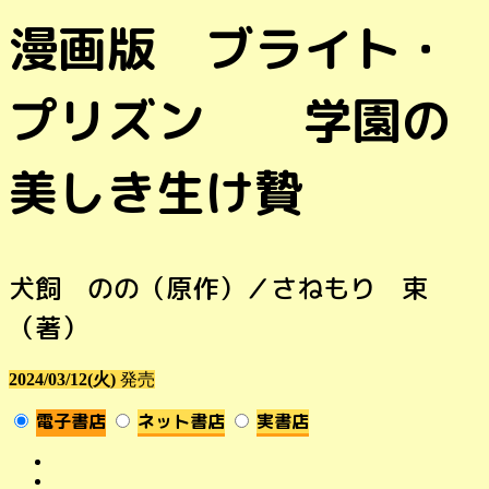
漫画版 ブライト・
プリズン 学園の
美しき生け贄
犬飼 のの（原作）／さねもり 束
（著）
2024/03/12(火)
発売
電子書店
ネット書店
実書店