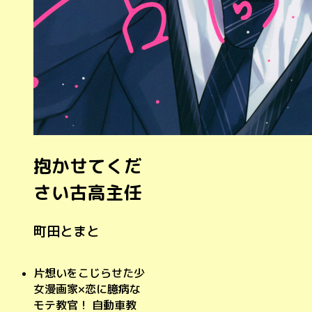
抱かせてくだ
さい古高主任
町田とまと
片想いをこじらせた少
女漫画家×恋に臆病な
モテ教官！ 自動車教