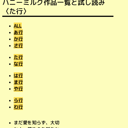
ハニーミルク作品一覧と試し読み
〈た行〉
ALL
あ行
か行
さ行
た行
な行
は行
ま行
や行
ら行
わ行
まだ愛を知らず、大切