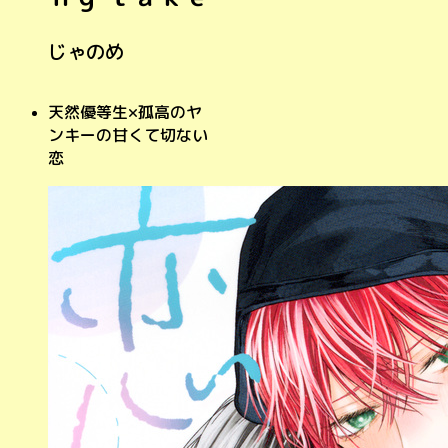
じゃのめ
天然優等生×孤高のヤ
ンキーの甘くて切ない
恋