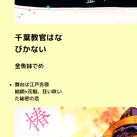
千葉教官はな
びかない
金魚鉢でめ
舞台は江戸吉原
絵師×花魁、狂い咲い
た秘密の恋