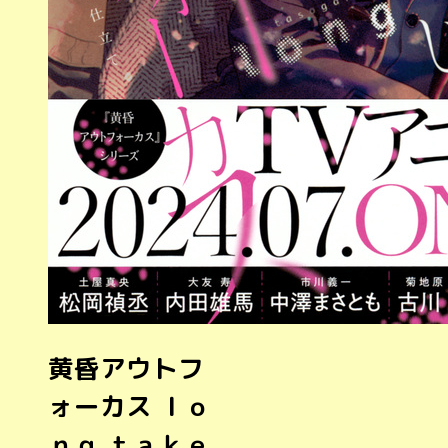
黄昏アウトフ
ォーカス ｌｏ
ｎｇ ｔａｋｅ