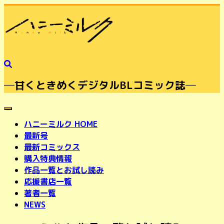
─甘くときめくデジタルBLコミック誌─
toggle navigation
ハニーミルク HOME
最新号
最新コミックス
購入特典情報
作品一覧とお試し読み
応援書店一覧
著者一覧
NEWS