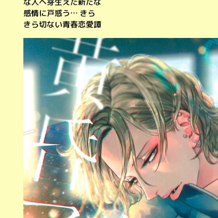
な人へ芽生えた新たな
感情に戸惑う… きら
きら切ない青春恋愛譚