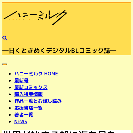
─甘くときめくデジタルBLコミック誌─
toggle navigation
ハニーミルク HOME
最新号
最新コミックス
購入特典情報
作品一覧とお試し読み
応援書店一覧
著者一覧
NEWS