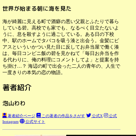
世界が始まる朝に海を見た
海が綺麗に見える町で酒癖の悪い父親とふたりで暮ら
している碧。高校でも家でも、なるべく目立たないよ
うに、息を殺すように過ごしている。ある日の下校
中、駅のホームでタバコを吸う湊と出会う。金髪にピ
アスといういかつい見た目に反してお弁当屋で働く湊
は、毎日コンビニ飯の碧を見かねて「毎日お弁当を作
る代わりに、俺の料理にコメントしてよ」と提案を持
ち掛け…？ 海辺の町で出会った二人の青年の、人生で
一度きりの本気の恋の物語。
著者紹介
泡山わわ
著者紹介ページ
この著者の作品をさがす
公式X
公式
Instagram
公式サイト