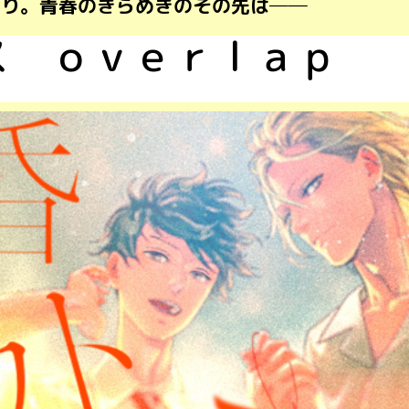
たり。青春のきらめきのその先は──
ス ｏｖｅｒｌａｐ