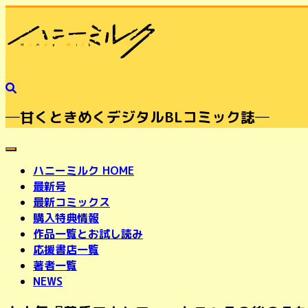
─甘くときめくデジタルBLコミック誌─
toggle navigation
ハニーミルク HOME
最新号
最新コミックス
購入特典情報
作品一覧とお試し読み
応援書店一覧
著者一覧
NEWS