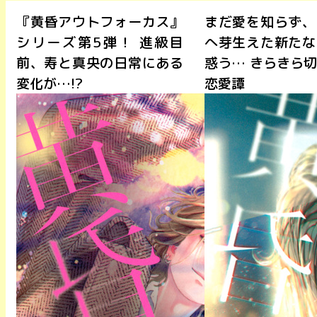
『黄昏アウトフォーカス』
まだ愛を知らず、
シリーズ第5弾！ 進級目
へ芽生えた新たな
前、寿と真央の日常にある
惑う… きらきら
変化が…!?
恋愛譚