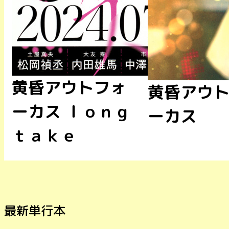
黄昏アウトフォ
黄昏アウ
ーカス ｌｏｎｇ
ーカス
ｔａｋｅ
最新単行本