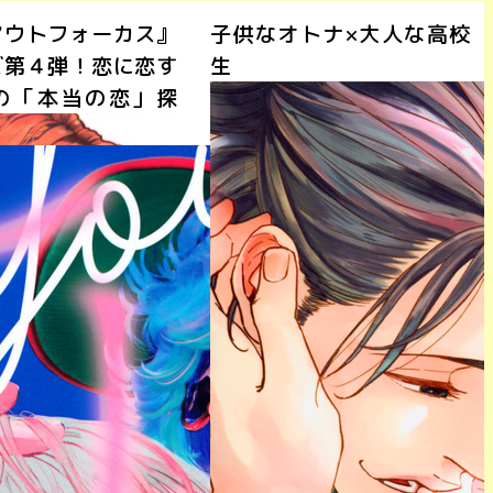
アウトフォーカス』
子供なオトナ×大人な高校
ズ第４弾！恋に恋す
生
の「本当の恋」探