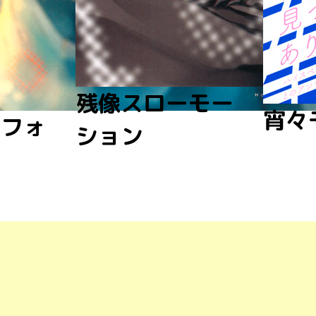
残像スローモー
宵々
トフォ
ション