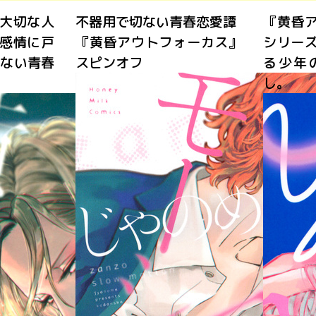
大切な人
不器用で切ない青春恋愛譚
『黄昏
感情に戸
『黄昏アウトフォーカス』
シリー
切ない青春
スピンオフ
る少年
し。