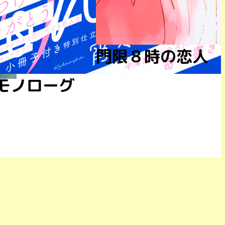
門限８時の恋人
モノローグ