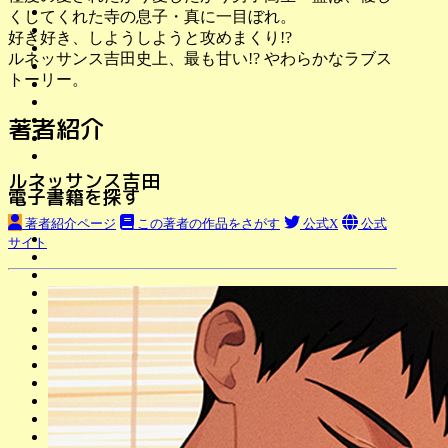
くしてくれた寺の息子・真に一目ぼれ。
好き好き、しようしようと攻めまくり!?
ルネッサンス吉田史上、最も甘い!? やわらかなラブス
トーリー。
著者紹介
ルネッサンス吉田
電子書籍を探す
著者紹介ページ
この著者の作品をさがす
公式X
公式
サイト