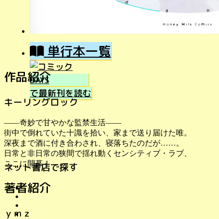
単行本一覧
作品紹介
で最新刊を読む
キーリングロック
――奇妙で甘やかな監禁生活――
街中で倒れていた十識を拾い、家まで送り届けた唯。
深夜まで酒に付き合わされ、寝落ちたのだが……。
日常と非日常の狭間で揺れ動くセンシティブ・ラブ、
ここに開幕！
ネット書店で探す
著者紹介
ｙｍｚ