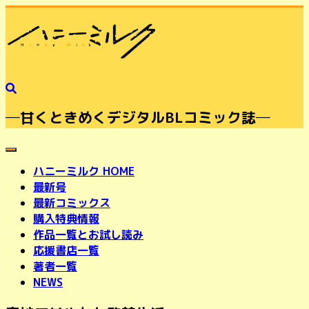
─甘くときめくデジタルBLコミック誌─
toggle navigation
ハニーミルク HOME
最新号
最新コミックス
購入特典情報
作品一覧とお試し読み
応援書店一覧
著者一覧
NEWS