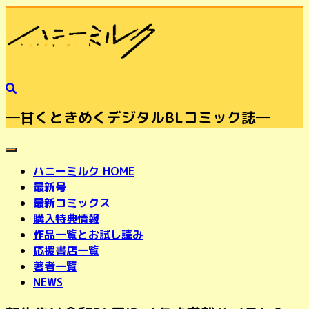
─甘くときめくデジタルBLコミック誌─
toggle navigation
ハニーミルク HOME
最新号
最新コミックス
購入特典情報
作品一覧とお試し読み
応援書店一覧
著者一覧
NEWS