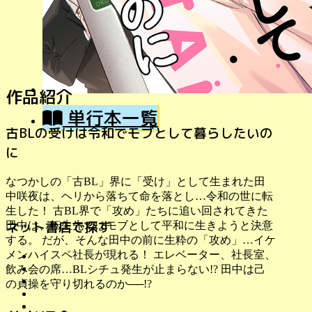
作品紹介
単行本一覧
古BLの受けは令和でモブとして暮らしたいの
に
なつかしの「古BL」界に「受け」として生まれた田
中咲夜は、ヘリから落ちて命を落とし…令和の世に転
生した！ 古BL界で「攻め」たちに追い回されてきた
ネット書店で探す
田中は、転生先ではモブとして平和に生きようと決意
する。 だが、そんな田中の前に生粋の「攻め」…イケ
メンハイスペ社長が現れる！ エレベーター、社長室、
飲み会の席…BLシチュ発生が止まらない!? 田中は己
の貞操を守り切れるのか──!?