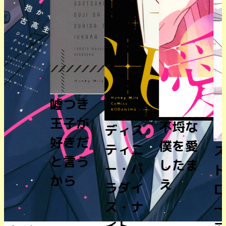
嘘つき
王子が
不埒な
ディス
好きだ
僕を愛
ティニ
スイー
と言う
したま
ー・パ
トスト
から
え
ラダイ
ロベリ
ス・ナ
ー・ユ