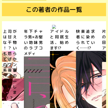
この著者の作品一覧
年下チャ
アイドル
快楽追求
片思いDT
ラ男×お堅
と同居生
者に染め
の熱烈盲
い地味男
活、始め
られてい
目的ピュ
のラブコ
ます!?
く……!?
アラブが
メディ
止まらな
い!!