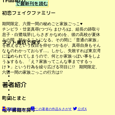
で最新刊を読む
初恋フェイクファミリー
期間限定、六畳一間の秘めごと家族ごっこ♥
チンピラ・廿楽真尋(つづら まひろ)は、組長の跡取り
息子・白鷺哉芽(しらさぎ かなめ)を、彼の高校が夏休
みの間、預かることになる。その間に「普通の家族」
ネット書店で探す
を教えるという役目を仰せつかるが、真尋自身もそん
なものわかっておらず…。しかし、失敗すれば東京湾
に沈められてしまうので、何とか家族っぽい事をしよ
うとするも、「え？家族ってこんな事までするっ
け？」という行為を繰り広げる羽目に!? 期間限定、
六畳一間の家族ごっこの行方は!?
著者紹介
町田とまと
電子書籍を探す
著者紹介ページ
この著者の作品をさがす
公式X