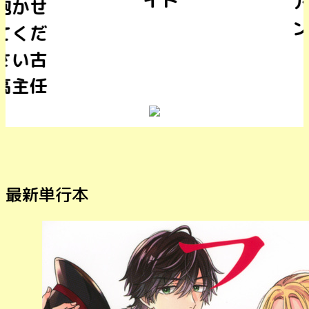
イト
アマイ
ン
最新単行本