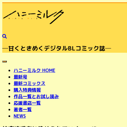
─甘くときめくデジタルBLコミック誌─
toggle navigation
ハニーミルク HOME
最新号
最新コミックス
購入特典情報
作品一覧とお試し読み
応援書店一覧
著者一覧
NEWS