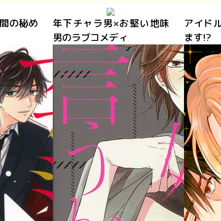
堅い地味
アイドルと同居生活、始め
片思いD
ます!?
アラブが