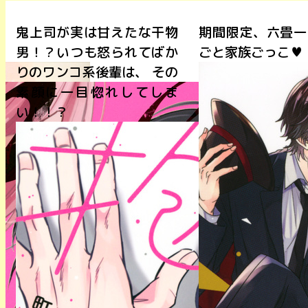
期間限定、六畳一間の秘め
年下チャラ男×お
ごと家族ごっこ♥
男のラブコメディ