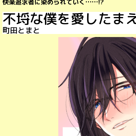
快楽追求者に染められていく……!?
不埒な僕を愛したま
町田とまと