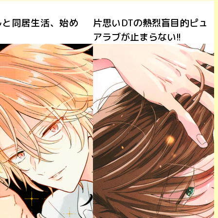
Tの熱烈盲目的ピュ
Dom/Sub学園のエリートは
止まらない!!
跪きたい──。放課後、2
人だけで甘い命令を。