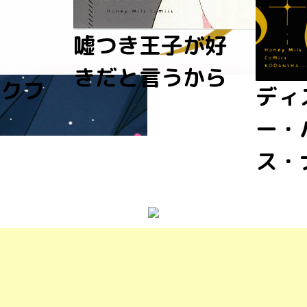
子が好
うから
スイ
ディスティニ
ベリ
ー・パラダイ
イン
ス・ナイト