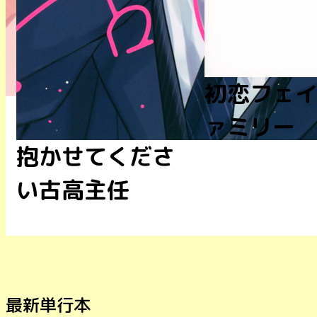
嘘つき王
きだと言
初恋フェイクフ
ァミリー
最新単行本