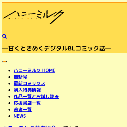
─甘くときめくデジタルBLコミック誌─
toggle navigation
ハニーミルク HOME
最新号
最新コミックス
購入特典情報
作品一覧とお試し読み
応援書店一覧
著者一覧
NEWS